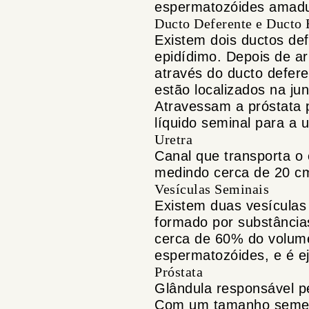
espermatozóides amadu
Ducto Deferente e Ducto 
Existem dois ductos de
epidídimo. Depois de 
através do ducto defere
estão localizados na ju
Atravessam a próstata 
líquido seminal para a 
Uretra
Canal que transporta o 
medindo cerca de 20 c
Vesículas Seminais
Existem duas vesículas 
formado por substância
cerca de 60% do volum
espermatozóides, e é ej
Próstata
Glândula responsável p
Com um tamanho semelh