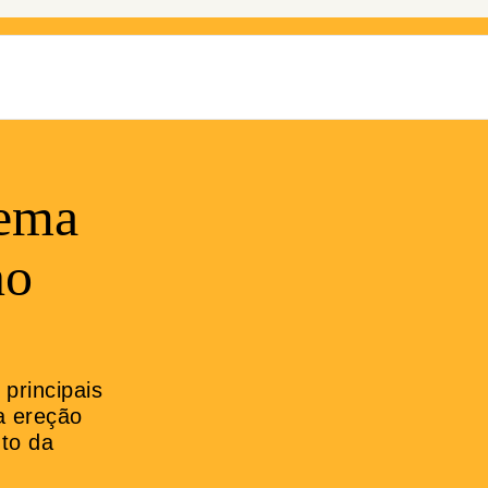
tema
no
principais
a ereção
nto da