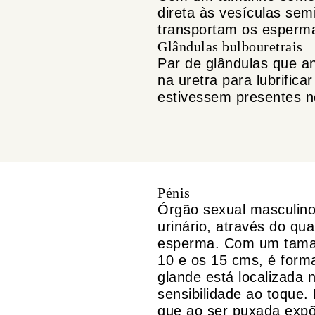
direta às vesículas sem
transportam os esperma
Glândulas bulbouretrais
Par de glândulas que an
na uretra para lubrifica
estivessem presentes no
Pénis
Órgão sexual masculin
urinário, através do qua
esperma. Com um taman
10 e os 15 cms, é form
glande está localizada 
sensibilidade ao toque. 
que ao ser puxada expõ