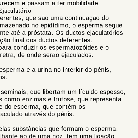
recem e passam a ter mobilidade.
Ejaculatório
ferentes, que são uma continuação do
armazenado no epidídimo, o esperma segue
nte até a próstata. Os ductos ejaculatórios
nção final dos ductos deferentes.
para conduzir os espermatozóides e o
uretra, de onde serão ejaculados.
esperma e a urina no interior do pénis,
ms.
seminais, que libertam um líquido espesso,
s como enzimas e frutose, que representa
e do esperma, que contém os
aculado através do pénis.
elas substâncias que formam o esperma.
ante ao de uma noz, tem uma ligação