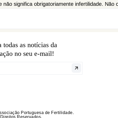
 não significa obrigatoriamente infertilidade. Não
 médico assistente. Sou portadora de endometrio
. Marta
 todas as notícias da
ação no seu e-mail!
sociação Portuguesa de Fertilidade.
Direitos Reservados.