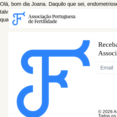
Olá, bom dia Joana. Daquilo que sei, endometriose
talvez seja mesmo ter uma conversa franca com o
Acessible Menu Logo
qualquer problema. Boa sorte e tudo a correr bem
Receba
Associ
© 2026 As
Todos os 