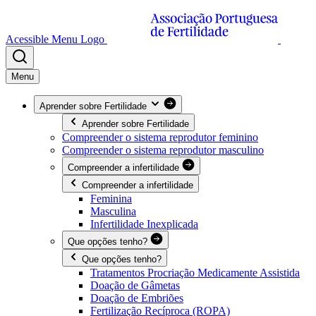
Acessible Menu Logo
Menu
Aprender sobre Fertilidade
Aprender sobre Fertilidade
Compreender o sistema reprodutor feminino
Compreender o sistema reprodutor masculino
Compreender a infertilidade
Compreender a infertilidade
Feminina
Masculina
Infertilidade Inexplicada
Que opções tenho?
Que opções tenho?
Tratamentos Procriação Medicamente Assistida
Doação de Gâmetas
Doação de Embriões
Fertilização Recíproca (ROPA)