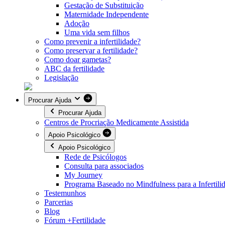
Gestação de Substituição
Maternidade Independente
Adoção
Uma vida sem filhos
Como prevenir a infertilidade?
Como preservar a fertilidade?
Como doar gametas?
ABC da fertilidade
Legislação
Procurar Ajuda
Procurar Ajuda
Centros de Procriação Medicamente Assistida
Apoio Psicológico
Apoio Psicológico
Rede de Psicólogos
Consulta para associados
My Journey
Programa Baseado no Mindfulness para a Infertil
Testemunhos
Parcerias
Blog
Fórum +Fertilidade