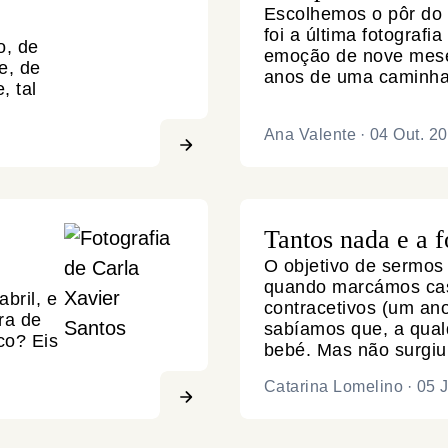
Escolhemos o pôr do 
foi a última fotografia
o, de
emoção de nove mese
e, de
anos de uma caminha
, tal
Ana Valente
·
04 Out. 2
Tantos nada e a f
O objetivo de sermos
quando marcámos ca
bril, e
contracetivos (um ano 
ra de
sabíamos que, a qual
co? Eis
bebé. Mas não surgiu
Catarina Lomelino
·
05 J