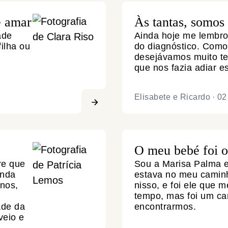
e amar
Às tantas, somos
ade
Ainda hoje me lembr
filha ou
do diagnóstico. Como 
desejávamos muito te
que nos fazia adiar e
Elisabete e Ricardo
·
02
O meu bebé foi 
re que
Sou a Marisa Palma 
inda
estava no meu caminh
anos,
nisso, e foi ele que
tempo, mas foi um ca
ade da
encontrarmos.
veio e