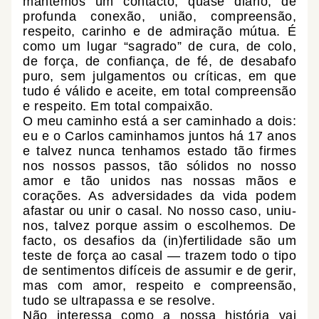
mantemos um contacto, quase diário, de
profunda conexão, união, compreensão,
respeito, carinho e de admiração mútua. É
como um lugar “sagrado” de cura, de colo,
de força, de confiança, de fé, de desabafo
puro, sem julgamentos ou críticas, em que
tudo é válido e aceite, em total compreensão
e respeito. Em total compaixão.
O meu caminho está a ser caminhado a dois:
eu e o Carlos caminhamos juntos há 17 anos
e talvez nunca tenhamos estado tão firmes
nos nossos passos, tão sólidos no nosso
amor e tão unidos nas nossas mãos e
corações. As adversidades da vida podem
afastar ou unir o casal. No nosso caso, uniu-
nos, talvez porque assim o escolhemos. De
facto, os desafios da (in)fertilidade são um
teste de força ao casal — trazem todo o tipo
de sentimentos difíceis de assumir e de gerir,
mas com amor, respeito e compreensão,
tudo se ultrapassa e se resolve.
Não interessa como a nossa história vai