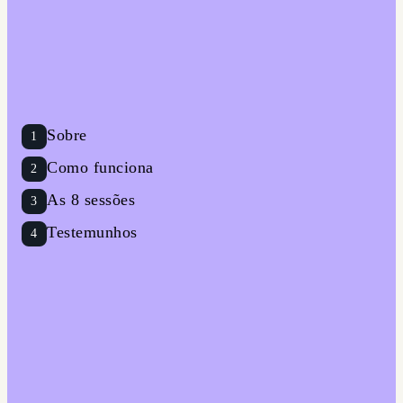
Sobre
1
Como funciona
2
As 8 sessões
3
Testemunhos
4